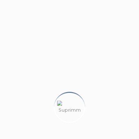
uperficie di circa 120 mq ed è composto da un soggiorno, tre
tribuiti. Vi è comunque la possibilità di modificare la distri
no l’appartamento molto arioso e luminoso.
 interrato.
TORINO