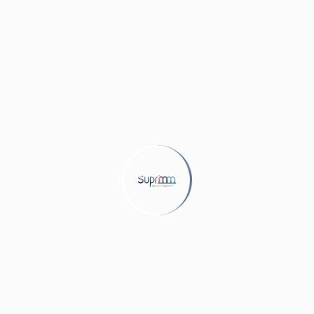
to a pavimento, aria condizionata e porta blindata. Questo 
riche e pittoresche della città. La proprietà include anche 
 viene venduto completamente arredato.
AVIGA NEL SITO
CONTATTI