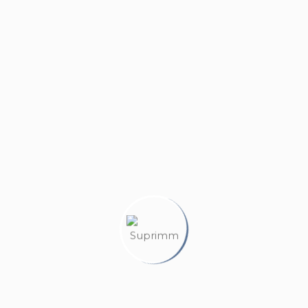
luminio dotati di doppio vetro e le tapparelle sono elettriche.
leta la proprietà una cantina al piano interrato.
INO
AP