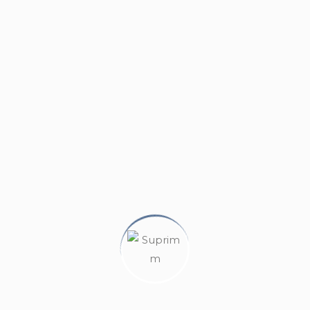
ttono una ridistribuzione flessibile degli spazi, consentendo 
tegica ti garantisce la massima comodità: la stazione della m
partamento include una comoda cantina al piano interrato.
asa dei tuoi sogni in uno dei quartieri più esclusivi di Torino
ORINO