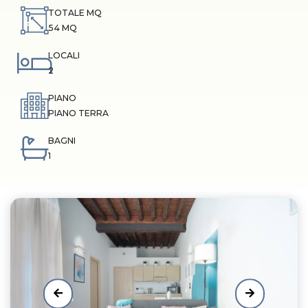
TOTALE MQ
54 MQ
LOCALI
2
PIANO
PIANO TERRA
BAGNI
1