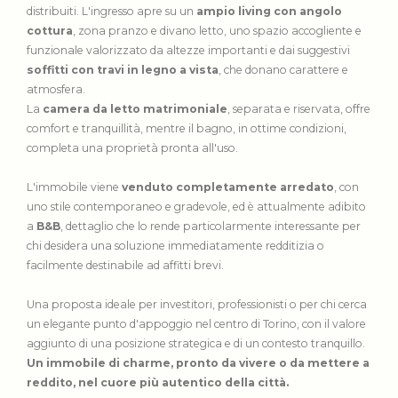
distribuiti. L'ingresso apre su un
ampio living con angolo
cottura
, zona pranzo e divano letto, uno spazio accogliente e
funzionale valorizzato da altezze importanti e dai suggestivi
soffitti con travi in legno a vista
, che donano carattere e
atmosfera.
La
camera da letto matrimoniale
, separata e riservata, offre
comfort e tranquillità, mentre il bagno, in ottime condizioni,
completa una proprietà pronta all'uso.
L'immobile viene
venduto completamente arredato
, con
uno stile contemporaneo e gradevole, ed è attualmente adibito
a
B&B
, dettaglio che lo rende particolarmente interessante per
chi desidera una soluzione immediatamente redditizia o
facilmente destinabile ad affitti brevi.
Una proposta ideale per investitori, professionisti o per chi cerca
un elegante punto d'appoggio nel centro di Torino, con il valore
aggiunto di una posizione strategica e di un contesto tranquillo.
Un immobile di charme, pronto da vivere o da mettere a
reddito, nel cuore più autentico della città.